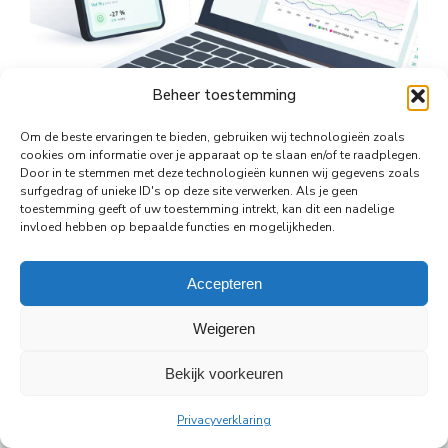
Beheer toestemming
Om de beste ervaringen te bieden, gebruiken wij technologieën zoals
cookies om informatie over je apparaat op te slaan en/of te raadplegen.
Door in te stemmen met deze technologieën kunnen wij gegevens zoals
surfgedrag of unieke ID's op deze site verwerken. Als je geen
toestemming geeft of uw toestemming intrekt, kan dit een nadelige
Deel dit
invloed hebben op bepaalde functies en mogelijkheden.
Deel
Deel
Deel
Deel
Deel
Accepteren
op
op
op
op
op
Weigeren
WhatsApp
Facebook
X
Pinterest
LinkedIn
Bekijk voorkeuren
© Copyright Body Support |
Site by LL
footer
Privacyverklaring