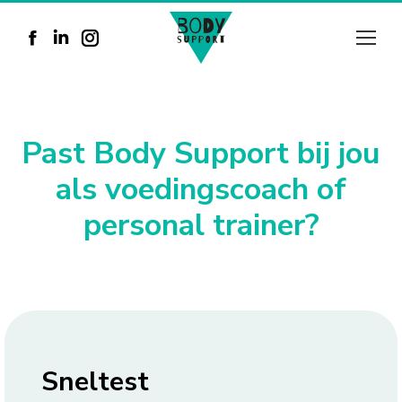
Facebook
Linkedin
Instagram
page
page
page
opens
opens
opens
in
in
in
Past Body Support bij jou
new
new
new
als voedingscoach of
window
window
window
personal trainer?
Sneltest