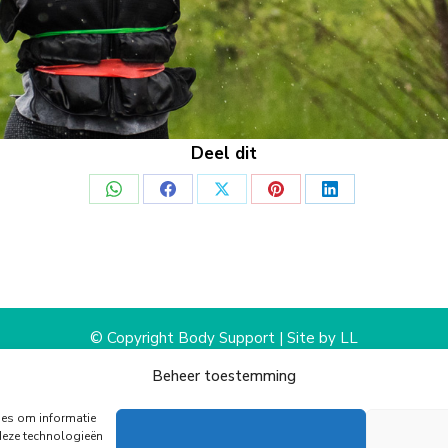
Deel dit
Deel
Deel
Deel
Deel
Deel
op
op
op
op
op
WhatsApp
Facebook
X
Pinterest
LinkedIn
© Copyright Body Support |
Site by LL
Onze Partners
Algemene voorwaarden
Privacy Policy
Beheer toestemming
ies om informatie
deze technologieën