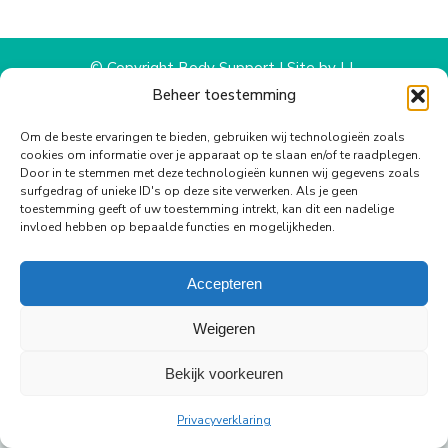
WhatsApp
Facebook
X
Pinterest
LinkedIn
© Copyright Body Support |
Site by LL
footer
Beheer toestemming
Om de beste ervaringen te bieden, gebruiken wij technologieën zoals
cookies om informatie over je apparaat op te slaan en/of te raadplegen.
Door in te stemmen met deze technologieën kunnen wij gegevens zoals
surfgedrag of unieke ID's op deze site verwerken. Als je geen
toestemming geeft of uw toestemming intrekt, kan dit een nadelige
invloed hebben op bepaalde functies en mogelijkheden.
Accepteren
Weigeren
Bekijk voorkeuren
Privacyverklaring