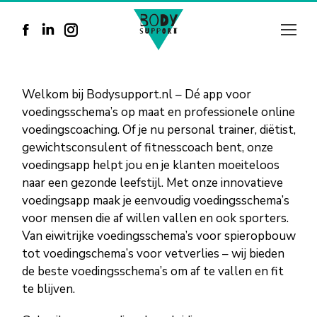
Facebook
Linkedin
Instagram
page
page
page
opens
opens
opens
Welkom bij Bodysupport.nl – Dé app voor
in
in
in
voedingsschema’s op maat en professionele online
voedingscoaching. Of je nu personal trainer, diëtist,
new
new
new
gewichtsconsulent of fitnesscoach bent, onze
window
window
window
voedingsapp helpt jou en je klanten moeiteloos
naar een gezonde leefstijl. Met onze innovatieve
voedingsapp maak je eenvoudig voedingsschema’s
voor mensen die af willen vallen en ook sporters.
Van eiwitrijke voedingsschema’s voor spieropbouw
tot voedingschema’s voor vetverlies – wij bieden
de beste voedingsschema’s om af te vallen en fit
te blijven.