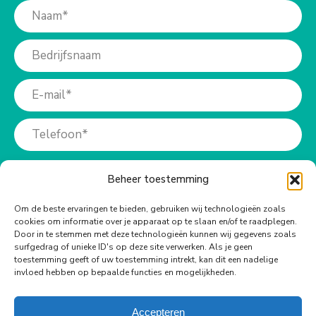
Beheer toestemming
Om de beste ervaringen te bieden, gebruiken wij technologieën zoals
cookies om informatie over je apparaat op te slaan en/of te raadplegen.
Meer info?
Door in te stemmen met deze technologieën kunnen wij gegevens zoals
surfgedrag of unieke ID's op deze site verwerken. Als je geen
toestemming geeft of uw toestemming intrekt, kan dit een nadelige
Bel ons op:
invloed hebben op bepaalde functies en mogelijkheden.
+31 (0)73-6990940
Accepteren