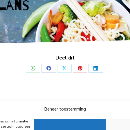
Deel dit
Deel
Deel
Deel
Deel
Deel
op
op
op
op
op
WhatsApp
Facebook
X
Pinterest
LinkedIn
Beheer toestemming
© Copyright Body Support |
Site by LL
Onze Partners
Algemene voorwaarden
Privacy Policy
ies om informatie
deze technologieën