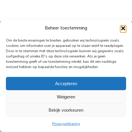
op
op
op
op
op
WhatsApp
Facebook
X
Pinterest
LinkedIn
Beheer toestemming
© Copyright Body Support |
Site by LL
footer
Om de beste ervaringen te bieden, gebruiken wij technologieën zoals
cookies om informatie over je apparaat op te slaan en/of te raadplegen.
Door in te stemmen met deze technologieën kunnen wij gegevens zoals
surfgedrag of unieke ID's op deze site verwerken. Als je geen
toestemming geeft of uw toestemming intrekt, kan dit een nadelige
invloed hebben op bepaalde functies en mogelijkheden.
Accepteren
Weigeren
Bekijk voorkeuren
Privacyverklaring