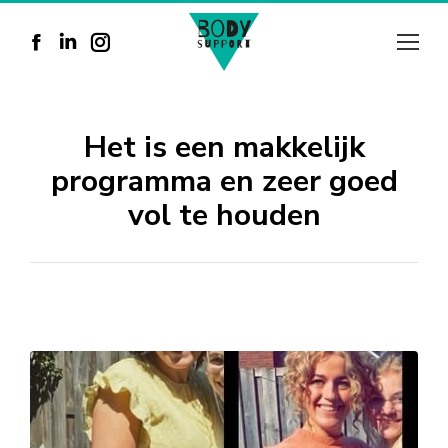
Facebook
Linkedin
Instagram
page
page
page
opens
opens
opens
Het is een makkelijk
in
in
in
programma en zeer goed
new
new
new
vol te houden
window
window
window