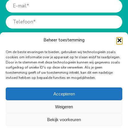
Beheer toestemming
Om de beste ervaringen te bieden, gebruiken wij technologieën zoals
cookies om informatie over je apparaat op te slaan en/of te raadplegen.
Meer info?
Door in te stemmen met deze technologieën kunnen wij gegevens zoals
surfgedrag of unieke ID's op deze site verwerken. Als je geen
toestemming geeft of uw toestemming intrekt, kan dit een nadelige
Bel ons op:
invloed hebben op bepaalde functies en mogelijkheden.
+31 (0)73-6990940
Accepteren
Weigeren
Bekijk voorkeuren
© Copyright Body Support |
Site by LL