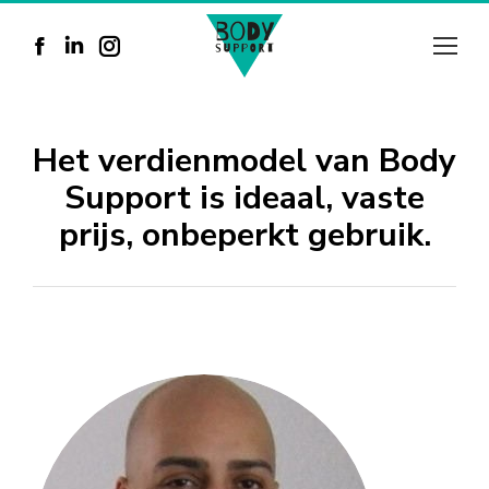
Facebook
Linkedin
Instagram
page
page
page
opens
opens
opens
Het verdienmodel van Body
in
in
in
Support is ideaal, vaste
new
new
new
prijs, onbeperkt gebruik.
window
window
window