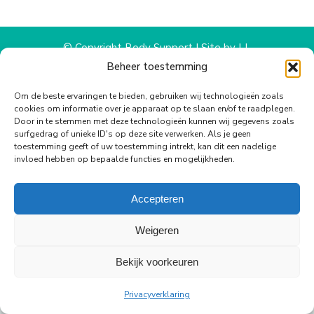
WhatsApp
Facebook
X
Pinterest
LinkedIn
© Copyright Body Support |
Site by LL
footer
Beheer toestemming
Om de beste ervaringen te bieden, gebruiken wij technologieën zoals
cookies om informatie over je apparaat op te slaan en/of te raadplegen.
Door in te stemmen met deze technologieën kunnen wij gegevens zoals
surfgedrag of unieke ID's op deze site verwerken. Als je geen
toestemming geeft of uw toestemming intrekt, kan dit een nadelige
invloed hebben op bepaalde functies en mogelijkheden.
Accepteren
Weigeren
Bekijk voorkeuren
Privacyverklaring