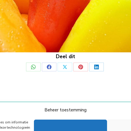
Deel dit
Deel
Deel
Deel
Deel
Deel
op
op
op
op
op
WhatsApp
Facebook
X
Pinterest
LinkedIn
Beheer toestemming
© Copyright Body Support |
Site by LL
Onze Partners
Algemene voorwaarden
Privacy Policy
ies om informatie
deze technologieën