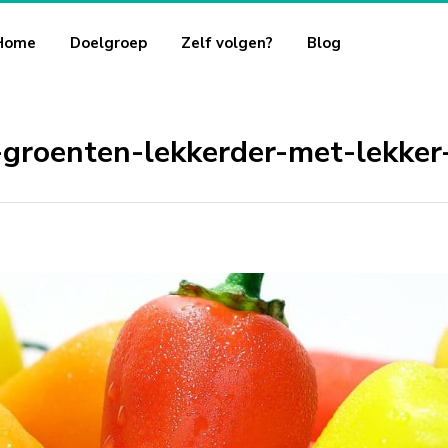
Home
Doelgroep
Zelf volgen?
Blog
groenten-lekkerder-met-lekke