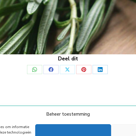
Deel dit
Deel
Deel
Deel
Deel
Deel
op
op
op
op
op
WhatsApp
Facebook
X
Pinterest
LinkedIn
Beheer toestemming
© Copyright Body Support |
Site by LL
Onze Partners
Algemene voorwaarden
Privacy Policy
ies om informatie
deze technologieën