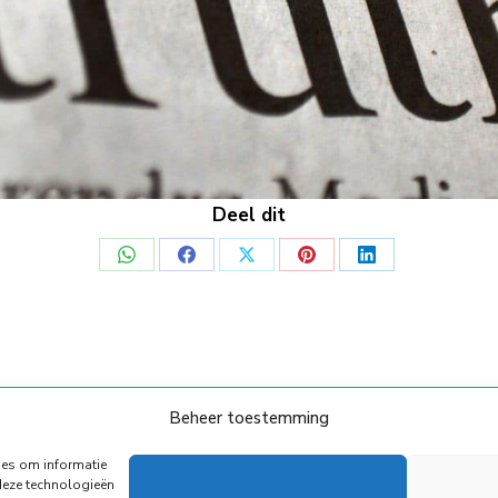
Deel dit
Deel
Deel
Deel
Deel
Deel
op
op
op
op
op
WhatsApp
Facebook
X
Pinterest
LinkedIn
Beheer toestemming
© Copyright Body Support |
Site by LL
Onze Partners
Algemene voorwaarden
Privacy Policy
ies om informatie
deze technologieën