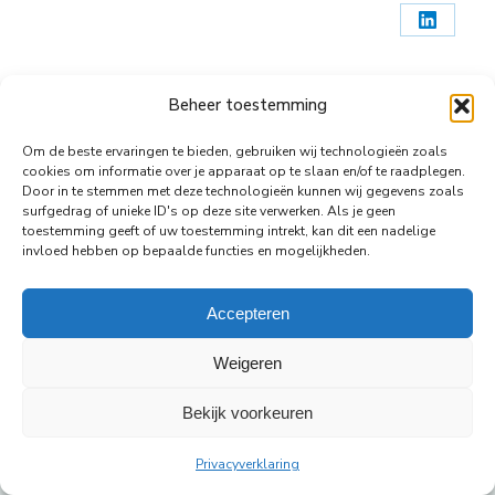
X
op
Deel
Pinteres
op
LinkedIn
Beheer toestemming
© Copyright Body Support |
Site by LL
Om de beste ervaringen te bieden, gebruiken wij technologieën zoals
cookies om informatie over je apparaat op te slaan en/of te raadplegen.
footer
Door in te stemmen met deze technologieën kunnen wij gegevens zoals
surfgedrag of unieke ID's op deze site verwerken. Als je geen
toestemming geeft of uw toestemming intrekt, kan dit een nadelige
invloed hebben op bepaalde functies en mogelijkheden.
Accepteren
Weigeren
Bekijk voorkeuren
Privacyverklaring