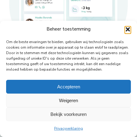
Beheer toestemming
Om de beste ervaringen te bieden, gebruiken wij technologieën zoals
cookies om informatie over je apparaat op te slaan en/of te raadplegen.
Door in te stemmen met deze technologieën kunnen wij gegevens zoals
surfgedrag of unieke ID's op deze site verwerken. Als je geen
toestemming geeft of uw toestemming intrekt, kan dit een nadelige
Deel dit
invloed hebben op bepaalde functies en mogelijkheden.
Deel
Deel
Deel
Deel
Deel
Accepteren
op
op
op
op
op
Weigeren
WhatsApp
Facebook
X
Pinterest
LinkedIn
Bekijk voorkeuren
© Copyright Body Support |
Site by LL
footer
Privacyverklaring