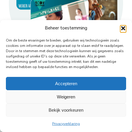
Beheer toestemming
Om de beste ervaringen te bieden, gebruiken wij technologieën zoals
cookies om informatie over je apparaat op te slaan en/of te raadplegen.
Door in te stemmen met deze technologieën kunnen wij gegevens zoals
surfgedrag of unieke ID's op deze site verwerken. Als je geen
toestemming geeft of uw toestemming intrekt, kan dit een nadelige
Deel dit
invloed hebben op bepaalde functies en mogelijkheden.
Deel
Deel
Deel
Deel
Deel
Accepteren
op
op
op
op
op
Weigeren
WhatsApp
Facebook
X
Pinterest
LinkedIn
Bekijk voorkeuren
© Copyright Body Support |
Site by LL
footer
Privacyverklaring