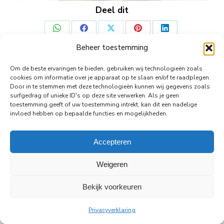
Deel dit
Deel
Deel
Deel
Deel
Deel
Beheer toestemming
op
op
op
op
op
WhatsApp
Facebook
X
Pinterest
LinkedIn
Om de beste ervaringen te bieden, gebruiken wij technologieën zoals
cookies om informatie over je apparaat op te slaan en/of te raadplegen.
© Copyright Body Support |
Site by LL
Door in te stemmen met deze technologieën kunnen wij gegevens zoals
surfgedrag of unieke ID's op deze site verwerken. Als je geen
footer
toestemming geeft of uw toestemming intrekt, kan dit een nadelige
invloed hebben op bepaalde functies en mogelijkheden.
Accepteren
Weigeren
Bekijk voorkeuren
Privacyverklaring