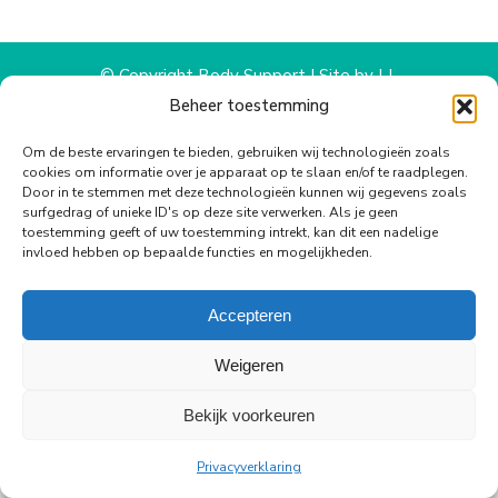
WhatsApp
Facebook
X
Pinterest
LinkedIn
© Copyright Body Support |
Site by LL
footer
Beheer toestemming
Om de beste ervaringen te bieden, gebruiken wij technologieën zoals
cookies om informatie over je apparaat op te slaan en/of te raadplegen.
Door in te stemmen met deze technologieën kunnen wij gegevens zoals
surfgedrag of unieke ID's op deze site verwerken. Als je geen
toestemming geeft of uw toestemming intrekt, kan dit een nadelige
invloed hebben op bepaalde functies en mogelijkheden.
Accepteren
Weigeren
Bekijk voorkeuren
Privacyverklaring