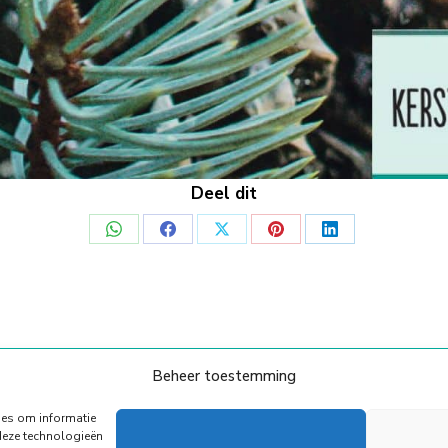
Deel dit
Deel
Deel
Deel
Deel
Deel
op
op
op
op
op
WhatsApp
Facebook
X
Pinterest
LinkedIn
Beheer toestemming
© Copyright Body Support |
Site by LL
Onze Partners
Algemene voorwaarden
Privacy Policy
ies om informatie
deze technologieën