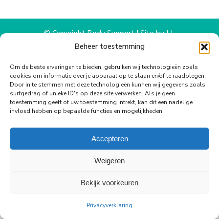
WhatsApp
Facebook
X
Pinterest
LinkedIn
© Copyright Body Support |
Site by LL
footer
Beheer toestemming
Om de beste ervaringen te bieden, gebruiken wij technologieën zoals
cookies om informatie over je apparaat op te slaan en/of te raadplegen.
Door in te stemmen met deze technologieën kunnen wij gegevens zoals
surfgedrag of unieke ID's op deze site verwerken. Als je geen
toestemming geeft of uw toestemming intrekt, kan dit een nadelige
invloed hebben op bepaalde functies en mogelijkheden.
Accepteren
Weigeren
Bekijk voorkeuren
Privacyverklaring