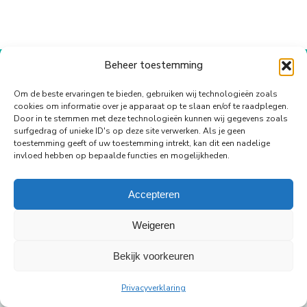
op
op
op
op
op
WhatsApp
Facebook
X
Pinterest
LinkedIn
Beheer toestemming
© Copyright Body Support |
Site by LL
footer
Om de beste ervaringen te bieden, gebruiken wij technologieën zoals
cookies om informatie over je apparaat op te slaan en/of te raadplegen.
Door in te stemmen met deze technologieën kunnen wij gegevens zoals
surfgedrag of unieke ID's op deze site verwerken. Als je geen
toestemming geeft of uw toestemming intrekt, kan dit een nadelige
invloed hebben op bepaalde functies en mogelijkheden.
Accepteren
Weigeren
Bekijk voorkeuren
Privacyverklaring