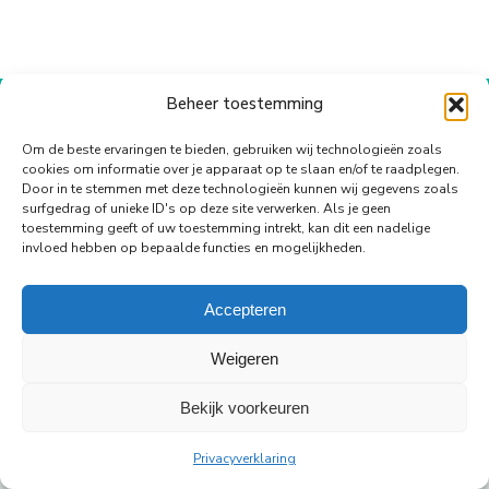
op
op
op
op
op
WhatsApp
Facebook
X
Pinterest
LinkedIn
Beheer toestemming
© Copyright Body Support |
Site by LL
footer
Om de beste ervaringen te bieden, gebruiken wij technologieën zoals
cookies om informatie over je apparaat op te slaan en/of te raadplegen.
Door in te stemmen met deze technologieën kunnen wij gegevens zoals
surfgedrag of unieke ID's op deze site verwerken. Als je geen
toestemming geeft of uw toestemming intrekt, kan dit een nadelige
invloed hebben op bepaalde functies en mogelijkheden.
Accepteren
Weigeren
Bekijk voorkeuren
Privacyverklaring