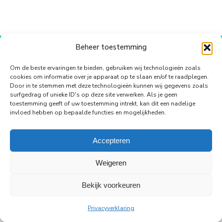
op
op
op
op
op
WhatsApp
Facebook
X
Pinterest
LinkedIn
Beheer toestemming
© Copyright Body Support |
Site by LL
footer
Om de beste ervaringen te bieden, gebruiken wij technologieën zoals
cookies om informatie over je apparaat op te slaan en/of te raadplegen.
Door in te stemmen met deze technologieën kunnen wij gegevens zoals
surfgedrag of unieke ID's op deze site verwerken. Als je geen
toestemming geeft of uw toestemming intrekt, kan dit een nadelige
invloed hebben op bepaalde functies en mogelijkheden.
Accepteren
Weigeren
Bekijk voorkeuren
Privacyverklaring