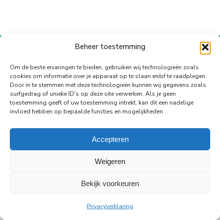
op
op
op
op
op
WhatsApp
Facebook
X
Pinterest
LinkedIn
Beheer toestemming
© Copyright Body Support |
Site by LL
footer
Om de beste ervaringen te bieden, gebruiken wij technologieën zoals
cookies om informatie over je apparaat op te slaan en/of te raadplegen.
Door in te stemmen met deze technologieën kunnen wij gegevens zoals
surfgedrag of unieke ID's op deze site verwerken. Als je geen
toestemming geeft of uw toestemming intrekt, kan dit een nadelige
invloed hebben op bepaalde functies en mogelijkheden.
Accepteren
Weigeren
Bekijk voorkeuren
Privacyverklaring