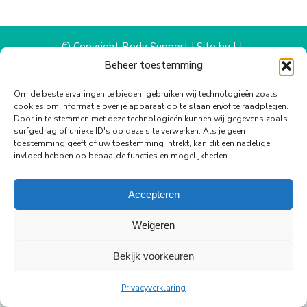
WhatsApp
Facebook
X
Pinterest
LinkedIn
© Copyright Body Support |
Site by LL
footer
Beheer toestemming
Om de beste ervaringen te bieden, gebruiken wij technologieën zoals
cookies om informatie over je apparaat op te slaan en/of te raadplegen.
Door in te stemmen met deze technologieën kunnen wij gegevens zoals
surfgedrag of unieke ID's op deze site verwerken. Als je geen
toestemming geeft of uw toestemming intrekt, kan dit een nadelige
invloed hebben op bepaalde functies en mogelijkheden.
Accepteren
Weigeren
Bekijk voorkeuren
Privacyverklaring