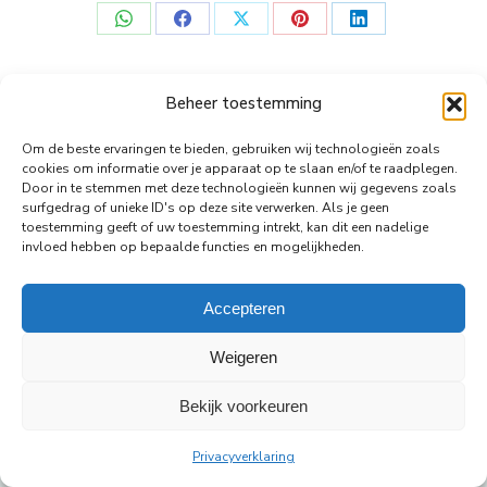
Deel
Deel
Deel
Deel
Deel
op
op
op
op
op
WhatsApp
Facebook
X
Pinterest
LinkedIn
Beheer toestemming
© Copyright Body Support |
Site by LL
Om de beste ervaringen te bieden, gebruiken wij technologieën zoals
cookies om informatie over je apparaat op te slaan en/of te raadplegen.
footer
Door in te stemmen met deze technologieën kunnen wij gegevens zoals
surfgedrag of unieke ID's op deze site verwerken. Als je geen
toestemming geeft of uw toestemming intrekt, kan dit een nadelige
invloed hebben op bepaalde functies en mogelijkheden.
Accepteren
Weigeren
Bekijk voorkeuren
Privacyverklaring