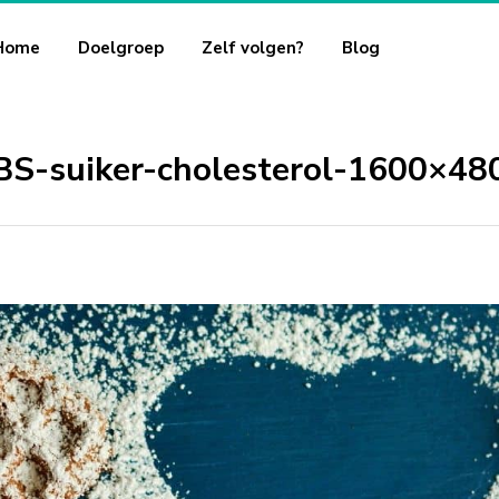
Home
Doelgroep
Zelf volgen?
Blog
BS-suiker-cholesterol-1600×48