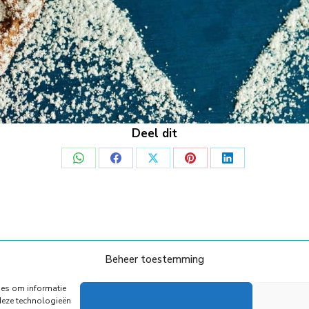
Deel dit
Deel
Deel
Deel
Deel
Deel
op
op
op
op
op
WhatsApp
Facebook
X
Pinterest
LinkedIn
Beheer toestemming
© Copyright Body Support |
Site by LL
Onze Partners
Algemene voorwaarden
Privacy Policy
ies om informatie
deze technologieën