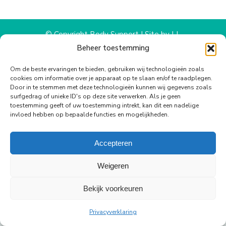
WhatsApp
Facebook
X
Pinterest
LinkedIn
© Copyright Body Support |
Site by LL
footer
Beheer toestemming
Om de beste ervaringen te bieden, gebruiken wij technologieën zoals
cookies om informatie over je apparaat op te slaan en/of te raadplegen.
Door in te stemmen met deze technologieën kunnen wij gegevens zoals
surfgedrag of unieke ID's op deze site verwerken. Als je geen
toestemming geeft of uw toestemming intrekt, kan dit een nadelige
invloed hebben op bepaalde functies en mogelijkheden.
Accepteren
Weigeren
Bekijk voorkeuren
Privacyverklaring