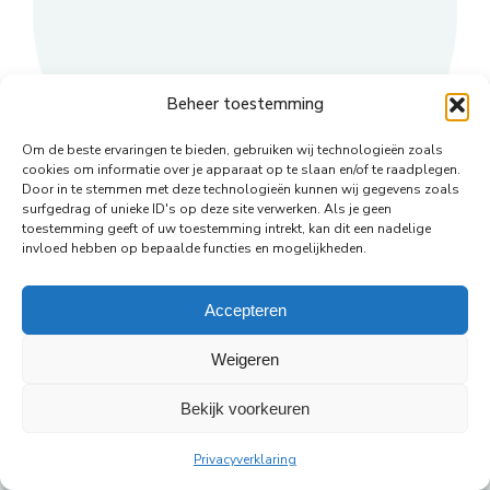
Beheer toestemming
Om de beste ervaringen te bieden, gebruiken wij technologieën zoals
cookies om informatie over je apparaat op te slaan en/of te raadplegen.
Door in te stemmen met deze technologieën kunnen wij gegevens zoals
surfgedrag of unieke ID's op deze site verwerken. Als je geen
toestemming geeft of uw toestemming intrekt, kan dit een nadelige
Deel dit
invloed hebben op bepaalde functies en mogelijkheden.
Deel
Deel
Deel
Deel
Deel
Accepteren
op
op
op
op
op
Weigeren
WhatsApp
Facebook
X
Pinterest
LinkedIn
Bekijk voorkeuren
© Copyright Body Support |
Site by LL
footer
Privacyverklaring