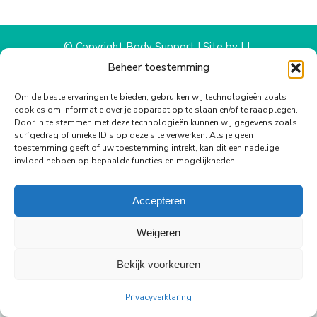
WhatsApp
Facebook
X
Pinterest
LinkedIn
© Copyright Body Support |
Site by LL
footer
Beheer toestemming
Om de beste ervaringen te bieden, gebruiken wij technologieën zoals
cookies om informatie over je apparaat op te slaan en/of te raadplegen.
Door in te stemmen met deze technologieën kunnen wij gegevens zoals
surfgedrag of unieke ID's op deze site verwerken. Als je geen
toestemming geeft of uw toestemming intrekt, kan dit een nadelige
invloed hebben op bepaalde functies en mogelijkheden.
Accepteren
Weigeren
Bekijk voorkeuren
Privacyverklaring