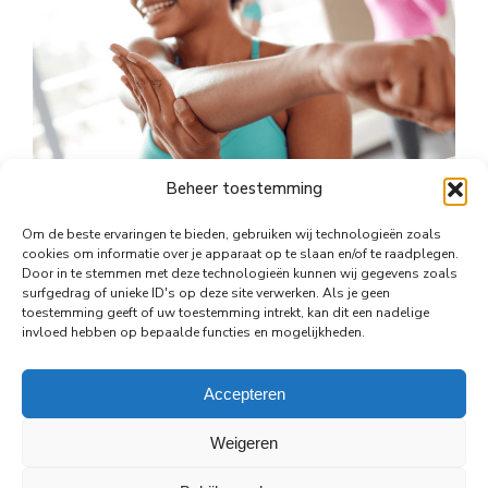
Beheer toestemming
Om de beste ervaringen te bieden, gebruiken wij technologieën zoals
cookies om informatie over je apparaat op te slaan en/of te raadplegen.
Door in te stemmen met deze technologieën kunnen wij gegevens zoals
surfgedrag of unieke ID's op deze site verwerken. Als je geen
toestemming geeft of uw toestemming intrekt, kan dit een nadelige
invloed hebben op bepaalde functies en mogelijkheden.
Deel dit
Accepteren
Deel
Deel
Deel
Deel
Deel
op
op
op
op
op
Weigeren
WhatsApp
Facebook
X
Pinterest
LinkedIn