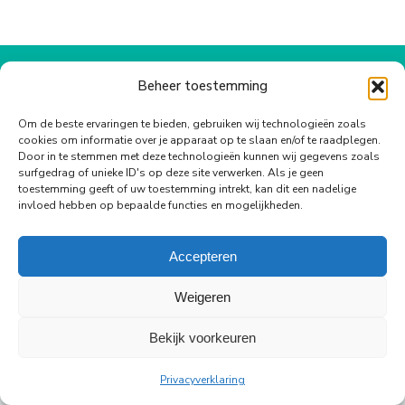
op
op
op
op
op
WhatsApp
Facebook
X
Pinterest
LinkedIn
© Copyright Body Support |
Site by LL
Beheer toestemming
footer
Om de beste ervaringen te bieden, gebruiken wij technologieën zoals
cookies om informatie over je apparaat op te slaan en/of te raadplegen.
Door in te stemmen met deze technologieën kunnen wij gegevens zoals
surfgedrag of unieke ID's op deze site verwerken. Als je geen
toestemming geeft of uw toestemming intrekt, kan dit een nadelige
invloed hebben op bepaalde functies en mogelijkheden.
Accepteren
Weigeren
Bekijk voorkeuren
Privacyverklaring