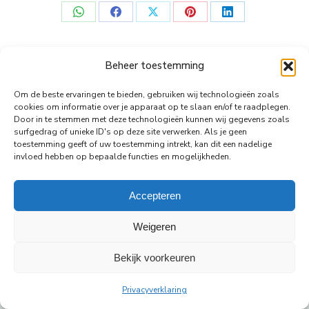
Deel
Deel
Deel
Deel
Deel
op
op
op
op
op
WhatsApp
Facebook
X
Pinterest
LinkedIn
Beheer toestemming
© Copyright Body Support |
Site by LL
Om de beste ervaringen te bieden, gebruiken wij technologieën zoals
cookies om informatie over je apparaat op te slaan en/of te raadplegen.
footer
Door in te stemmen met deze technologieën kunnen wij gegevens zoals
surfgedrag of unieke ID's op deze site verwerken. Als je geen
toestemming geeft of uw toestemming intrekt, kan dit een nadelige
invloed hebben op bepaalde functies en mogelijkheden.
Accepteren
Weigeren
Bekijk voorkeuren
Privacyverklaring