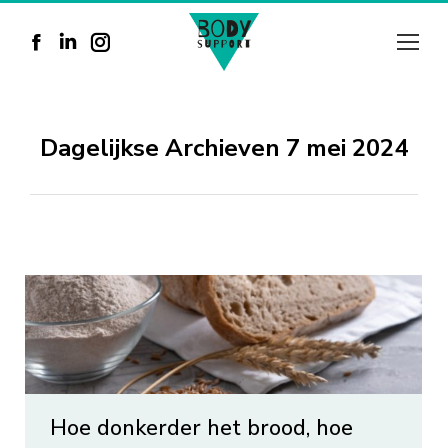
Facebook
Linkedin
Instagram
page
page
page
opens
opens
opens
Dagelijkse Archieven
7 mei 2024
in
in
in
new
new
new
window
window
window
Hoe donkerder het brood, hoe