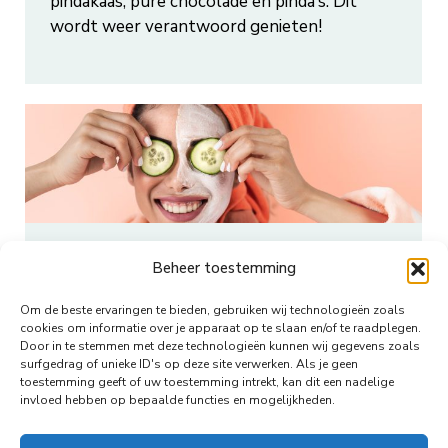
pindakaas, pure chocolade en pinda’s. Dit
wordt weer verantwoord genieten!
Komkommer & mint
Beheer toestemming
gezichtsmasker
Om de beste ervaringen te bieden, gebruiken wij technologieën zoals
Nieuws
Door
boadmin
7 mei 2024
cookies om informatie over je apparaat op te slaan en/of te raadplegen.
Door in te stemmen met deze technologieën kunnen wij gegevens zoals
Dit verkwikkende gezichtsmasker helpt de
surfgedrag of unieke ID's op deze site verwerken. Als je geen
huid te verfrissen, verstevigen en hydrateren,
toestemming geeft of uw toestemming intrekt, kan dit een nadelige
invloed hebben op bepaalde functies en mogelijkheden.
waardoor je huid weer gaat stralen!