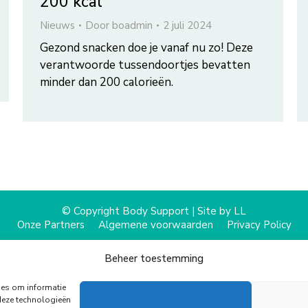
200 kcal
Nieuws
Door
boadmin
2 juli 2024
Gezond snacken doe je vanaf nu zo! Deze
verantwoorde tussendoortjes bevatten
minder dan 200 calorieën.
© Copyright Body Support |
Site by LL
Onze Partners
Algemene voorwaarden
Privacy Policy
Beheer toestemming
ies om informatie
deze technologieën