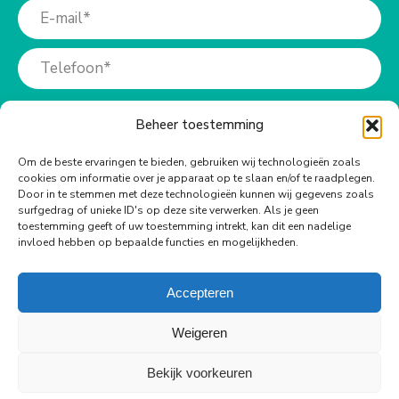
Beheer toestemming
Om de beste ervaringen te bieden, gebruiken wij technologieën zoals
cookies om informatie over je apparaat op te slaan en/of te raadplegen.
Meer info?
Door in te stemmen met deze technologieën kunnen wij gegevens zoals
surfgedrag of unieke ID's op deze site verwerken. Als je geen
toestemming geeft of uw toestemming intrekt, kan dit een nadelige
Bel ons op:
invloed hebben op bepaalde functies en mogelijkheden.
+31 (0)73-6990940
Accepteren
Weigeren
Bekijk voorkeuren
© Copyright Body Support |
Site by LL