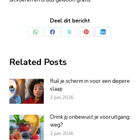
Deel dit bericht
Deel
Deel
Deel
Deel
Deel
op
op
op
op
op
WhatsApp
Facebook
X
Pinterest
LinkedIn
Related Posts
Ruil je scherm in voor een diepere
slaap
2 juni 2026
Drink jij onbewust je vooruitgang
weg?
2 juni 2026