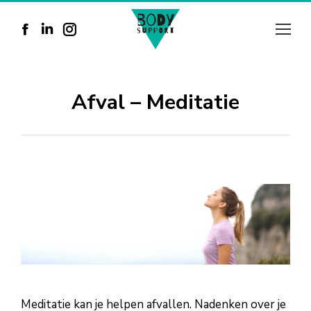
Facebook
Linkedin
Instagram
page
page
page
opens
opens
opens
Afval – Meditatie
in
in
in
new
new
new
window
window
window
Meditatie kan je helpen afvallen. Nadenken over je