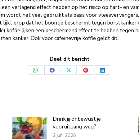
n een verlagend effect hebben op het risico op hart- en vaa
 daarom wordt het veel gebruikt als basis voor vleesvervan
et lijkt erop dat het boontje beschermt tegen borstkanker 
rde) koffie lijken een beschermend effect te hebben tegen h
ten kanker. Ook voor cafeïnevrije koffie geldt dit.
Deel dit bericht
Deel
Deel
Deel
Deel
Deel
op
op
op
op
op
WhatsApp
Facebook
X
Pinterest
LinkedIn
Drink jij onbewust je
vooruitgang weg?
2 juni 2026