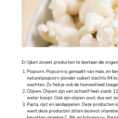
Er lijken zoveel producten te bestaan die ongezo
Popcorn. Popcorn is gemaakt van maïs, en bev
naturelpopcorn (zonder suiker) slechts 94 kca
wachten. Zo heb je ook de hoeveelheid toegev
Olijven. Olijven zijn van zichzelf heel slank: 
water koopt. Ook zijn olijven zout, dus eet ze 
Pasta, rijst en aardappelen. Deze producten 
want deze producten zitten bomvol vitamines 
bevatten vitamine C, B6, en foliumzuur. Past