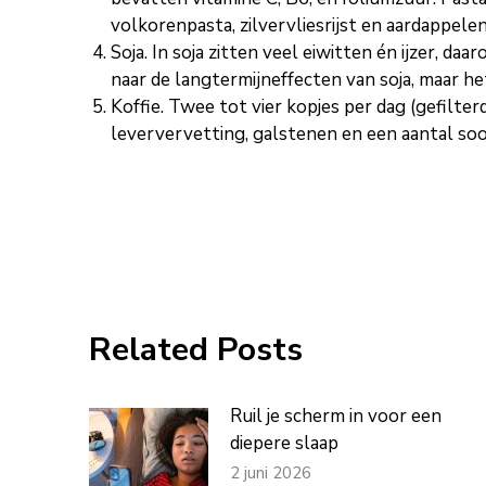
volkorenpasta, zilvervliesrijst en aardappele
Soja. In soja zitten veel eiwitten én ijzer,
naar de langtermijneffecten van soja, maar h
Koffie. Twee tot vier kopjes per dag (gefilte
leververvetting, galstenen en een aantal soor
Related Posts
Ruil je scherm in voor een
diepere slaap
2 juni 2026