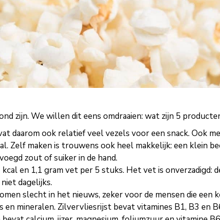
nd zijn. We willen dit eens omdraaien: wat zijn 5 producten 
at daarom ook relatief veel vezels voor een snack. Ook met
l. Zelf maken is trouwens ook heel makkelijk: een klein bee
oegd zout of suiker in de hand.
11 kcal en 1,1 gram vet per 5 stuks. Het vet is onverzadigd: 
niet dagelijks.
komen slecht in het nieuws, zeker voor de mensen die een k
en mineralen. Zilvervliesrijst bevat vitamines B1, B3 en B6
a bevat calcium, ijzer, magnesium, foliumzuur en vitamine 