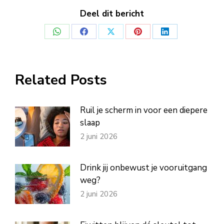
Deel dit bericht
Deel
Deel
Deel
Deel
Deel
op
op
op
op
op
WhatsApp
Facebook
X
Pinterest
LinkedIn
Related Posts
Ruil je scherm in voor een diepere
slaap
2 juni 2026
Drink jij onbewust je vooruitgang
weg?
2 juni 2026