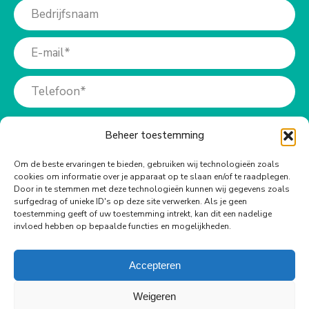
Beheer toestemming
Om de beste ervaringen te bieden, gebruiken wij technologieën zoals
cookies om informatie over je apparaat op te slaan en/of te raadplegen.
Meer info?
Door in te stemmen met deze technologieën kunnen wij gegevens zoals
surfgedrag of unieke ID's op deze site verwerken. Als je geen
toestemming geeft of uw toestemming intrekt, kan dit een nadelige
Bel ons op:
invloed hebben op bepaalde functies en mogelijkheden.
+31 (0)73-6990940
Accepteren
Weigeren