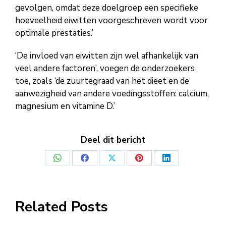
gevolgen, omdat deze doelgroep een specifieke
hoeveelheid eiwitten voorgeschreven wordt voor
optimale prestaties.’
‘De invloed van eiwitten zijn wel afhankelijk van
veel andere factoren’, voegen de onderzoekers
toe, zoals ‘de zuurtegraad van het dieet en de
aanwezigheid van andere voedingsstoffen: calcium,
magnesium en vitamine D.’
Deel dit bericht
Deel
Deel
Deel
Deel
Deel
op
op
op
op
op
WhatsApp
Facebook
X
Pinterest
LinkedIn
Related Posts