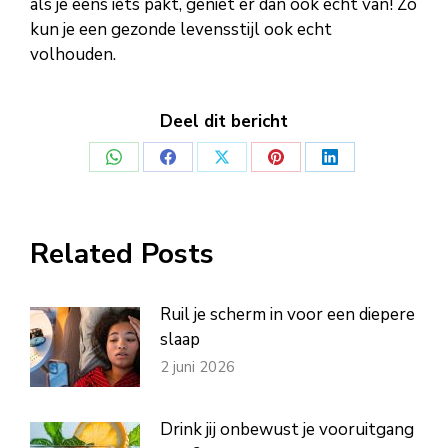
als je eens iets pakt, geniet er dan ook echt van! Zo
kun je een gezonde levensstijl ook echt
volhouden.
Deel dit bericht
Deel
Deel
Deel
Deel
Deel
op
op
op
op
op
WhatsApp
Facebook
X
Pinterest
LinkedIn
Related Posts
Ruil je scherm in voor een diepere
slaap
2 juni 2026
Drink jij onbewust je vooruitgang