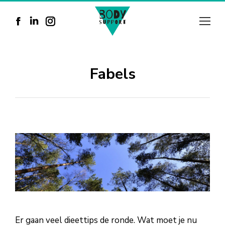
Facebook
Linkedin
Instagram
page
page
page
opens
opens
opens
Fabels
in
in
in
new
new
new
window
window
window
Er gaan veel dieettips de ronde. Wat moet je nu