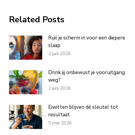
op
op
op
op
op
WhatsApp
Facebook
X
Pinterest
LinkedIn
Related Posts
Ruil je scherm in voor een diepere
slaap
2 juni 2026
Drink jij onbewust je vooruitgang
weg?
2 juni 2026
Eiwitten blijven dé sleutel tot
resultaat
5 mei 2026