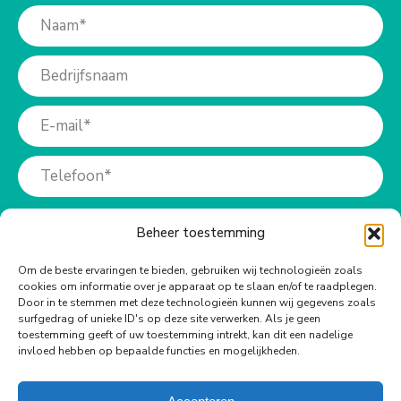
Beheer toestemming
Om de beste ervaringen te bieden, gebruiken wij technologieën zoals
cookies om informatie over je apparaat op te slaan en/of te raadplegen.
Meer info?
Door in te stemmen met deze technologieën kunnen wij gegevens zoals
surfgedrag of unieke ID's op deze site verwerken. Als je geen
toestemming geeft of uw toestemming intrekt, kan dit een nadelige
Bel ons op:
invloed hebben op bepaalde functies en mogelijkheden.
+31 (0)73-6990940