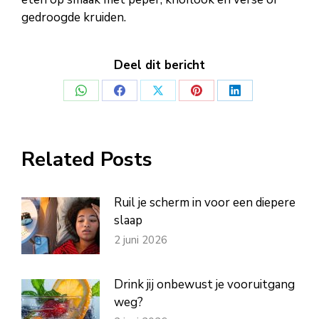
gedroogde kruiden.
Deel dit bericht
Deel
Deel
Deel
Deel
Deel
op
op
op
op
op
WhatsApp
Facebook
X
Pinterest
LinkedIn
Related Posts
Ruil je scherm in voor een diepere
slaap
2 juni 2026
Drink jij onbewust je vooruitgang
weg?