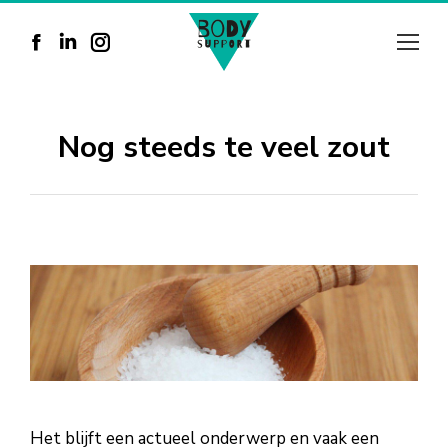
Facebook
Linkedin
Instagram
page
page
page
opens
opens
opens
Nog steeds te veel zout
in
in
in
new
new
new
window
window
window
Het blijft een actueel onderwerp en vaak een