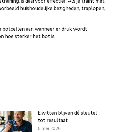
ining, is daarvoor effectief. Als je traint met
oorbeeld huishoudelijke bezigheden, traplopen,
e botcellen aan wanneer er druk wordt
n hoe sterker het bot is.
Eiwitten blijven dé sleutel
tot resultaat
5 mei 2026