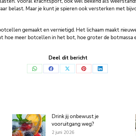
asten. Vooral krachtsport, ook wel bekend als weerstandstra
r belast. Maar je kunt je spieren ook versterken met bijv
botcellen gemaakt en vernietigd. Het lichaam maakt nieuw
ant hoe meer botcellen in het bot, hoe groter de botmassa e
Deel dit bericht
Deel
Deel
Deel
Deel
Deel
op
op
op
op
op
WhatsApp
Facebook
X
Pinterest
LinkedIn
Drink jij onbewust je
vooruitgang weg?
2 juni 2026