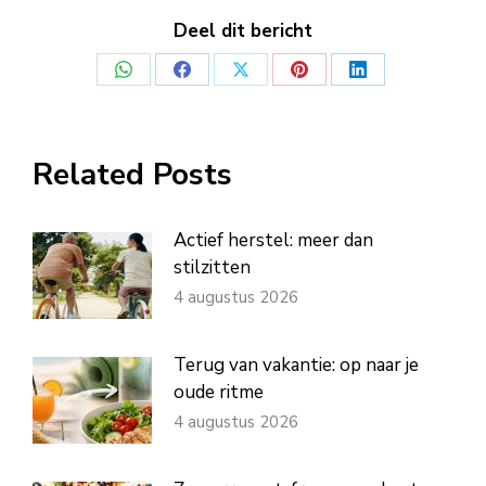
Deel dit bericht
Deel
Deel
Deel
Deel
Deel
op
op
op
op
op
WhatsApp
Facebook
X
Pinterest
LinkedIn
Related Posts
Actief herstel: meer dan
stilzitten
4 augustus 2026
Terug van vakantie: op naar je
oude ritme
4 augustus 2026