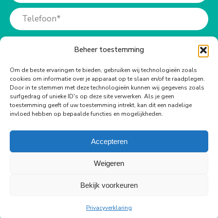
Beheer toestemming
Om de beste ervaringen te bieden, gebruiken wij technologieën zoals
cookies om informatie over je apparaat op te slaan en/of te raadplegen.
Meer info?
Door in te stemmen met deze technologieën kunnen wij gegevens zoals
surfgedrag of unieke ID's op deze site verwerken. Als je geen
toestemming geeft of uw toestemming intrekt, kan dit een nadelige
Bel ons op:
invloed hebben op bepaalde functies en mogelijkheden.
+31 (0)73-6990940
Accepteren
Weigeren
Bekijk voorkeuren
© Copyright Body Support |
Site by LL
footer
Privacyverklaring