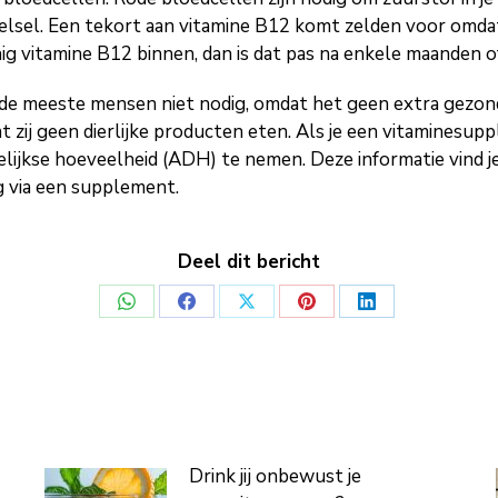
lsel. Een tekort aan vitamine B12 komt zelden voor omdat
inig vitamine B12 binnen, dan is dat pas na enkele maanden o
de meeste mensen niet nodig, omdat het geen extra gezon
j geen dierlijke producten eten. Als je een vitaminesuppl
jkse hoeveelheid (ADH) te nemen. Deze informatie vind je 
g via een supplement.
Deel dit bericht
Deel
Deel
Deel
Deel
Deel
op
op
op
op
op
WhatsApp
Facebook
X
Pinterest
LinkedIn
Drink jij onbewust je