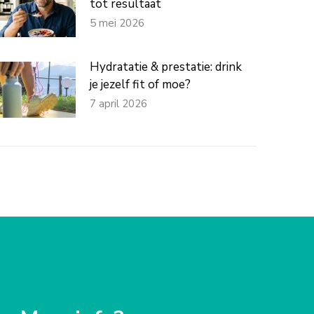
tot resultaat
5 mei 2026
Hydratatie & prestatie: drink
je jezelf fit of moe?
7 april 2026