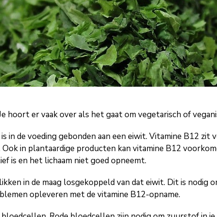
Je hoort er vaak over als het gaat om vegetarisch of vegani
s in de voeding gebonden aan een eiwit. Vitamine B12 zit vo
n. Ook in plantaardige producten kan vitamine B12 voorkome
tief is en het lichaam niet goed opneemt.
ikken in de maag losgekoppeld van dat eiwit. Dit is nodig 
roblemen opleveren met de vitamine B12-opname.
bloedcellen. Rode bloedcellen zijn nodig om zuurstof in je