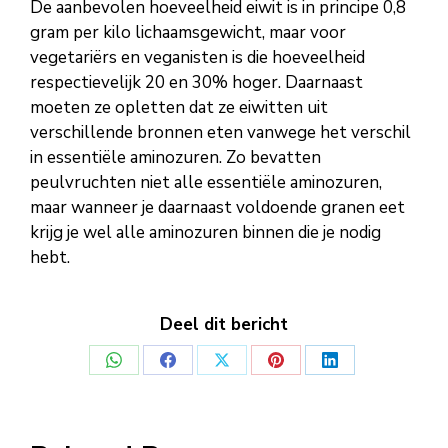
De aanbevolen hoeveelheid eiwit is in principe 0,8
gram per kilo lichaamsgewicht, maar voor
vegetariërs en veganisten is die hoeveelheid
respectievelijk 20 en 30% hoger. Daarnaast
moeten ze opletten dat ze eiwitten uit
verschillende bronnen eten vanwege het verschil
in essentiële aminozuren. Zo bevatten
peulvruchten niet alle essentiële aminozuren,
maar wanneer je daarnaast voldoende granen eet
krijg je wel alle aminozuren binnen die je nodig
hebt.
Deel dit bericht
Deel
Deel
Deel
Deel
Deel
op
op
op
op
op
WhatsApp
Facebook
X
Pinterest
LinkedIn