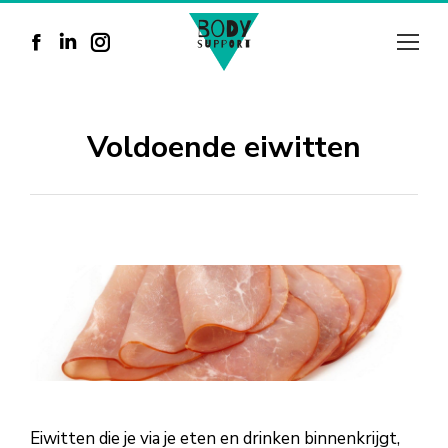
Facebook
Linkedin
Instagram
page
page
page
opens
opens
opens
Voldoende eiwitten
in
in
in
new
new
new
window
window
window
Eiwitten die je via je eten en drinken binnenkrijgt,