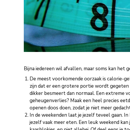
Bijna iedereen wil afvallen, maar soms kan het g
De meest voorkomende oorzaak is calorie-geh
zijn dat er een grotere portie wordt gegeten 
dikker besmeert dan normaal. Een extreme vo
geheugenverlies? Maak een heel precies eetda
openen doos doen, zodat je niet meer gedach
In de weekenden laat je jezelf teveel gaan. In 
jezelf vaak meer eten. Een leuk weekend kan 
kaasblokjes, en niet allebei. Of deel eens je t