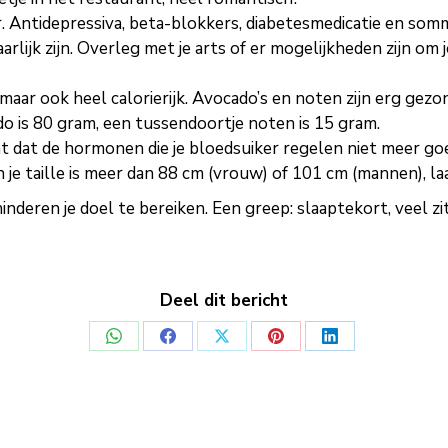
tor. Antidepressiva, beta-blokkers, diabetesmedicatie en so
aarlijk zijn. Overleg met je arts of er mogelijkheden zijn o
ar ook heel calorierijk. Avocado’s en noten zijn erg gezond,
do is 80 gram, een tussendoortje noten is 15 gram.
nt dat de hormonen die je bloedsuiker regelen niet meer goe
 je taille is meer dan 88 cm (vrouw) of 101 cm (mannen), la
inderen je doel te bereiken. Een greep: slaaptekort, veel 
Deel dit bericht
Deel
Deel
Deel
Deel
Deel
op
op
op
op
op
WhatsApp
Facebook
X
Pinterest
LinkedIn