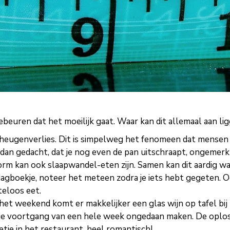
ebeuren dat het moeilijk gaat. Waar kan dit allemaal aan li
eugenverlies. Dit is simpelweg het fenomeen dat mensen v
dan gedacht, dat je nog even de pan uitschraapt, ongemerkt
rm kan ook slaapwandel-eten zijn. Samen kan dit aardig wa
gboekje, noteer het meteen zodra je iets hebt gegeten. Ook
teloos eet.
het weekend komt er makkelijker een glas wijn op tafel bij he
je voortgang van een hele week ongedaan maken. De oplossi
oetje in het restaurant, heel romantisch!