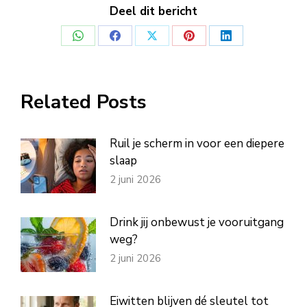
Deel dit bericht
Deel
Deel
Deel
Deel
Deel
op
op
op
op
op
WhatsApp
Facebook
X
Pinterest
LinkedIn
Related Posts
Ruil je scherm in voor een diepere
slaap
2 juni 2026
Drink jij onbewust je vooruitgang
weg?
2 juni 2026
Eiwitten blijven dé sleutel tot