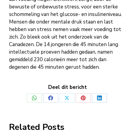
bewuste of onbewuste stress, voor een sterke
schommeling van het glucose- en insulineniveau.
Mensen die onder mentale druk staan en last
hebben van stress nemen vaak meer voeding tot
zich. Zo bleek ook uit het onderzoek van de
Canadezen. De 14 jongeren die 45 minuten lang
intellectuele proeven hadden gedaan, namen
gemiddeld 230 calorieën meer tot zich dan
degenen die 45 minuten gerust hadden.
Deel dit bericht
Deel
Deel
Deel
Deel
Deel
op
op
op
op
op
WhatsApp
Facebook
X
Pinterest
LinkedIn
Related Posts