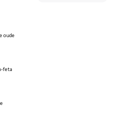
je oude
-feta
te