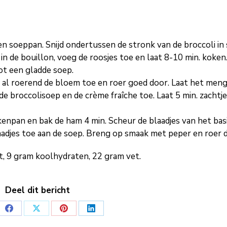
en soeppan. Snijd ondertussen de stronk van de broccoli in
. in de bouillon, voeg de roosjes toe en laat 8-10 min. koken
ot een gladde soep.
 al roerend de bloem toe en roer goed door. Laat het meng
e broccolisoep en de crème fraîche toe. Laat 5 min. zachtj
oekenpan en bak de ham 4 min. Scheur de blaadjes van het bas
adjes toe aan de soep. Breng op smaak met peper en roer 
it, 9 gram koolhydraten, 22 gram vet.
Deel dit bericht
Deel
Deel
Deel
Deel