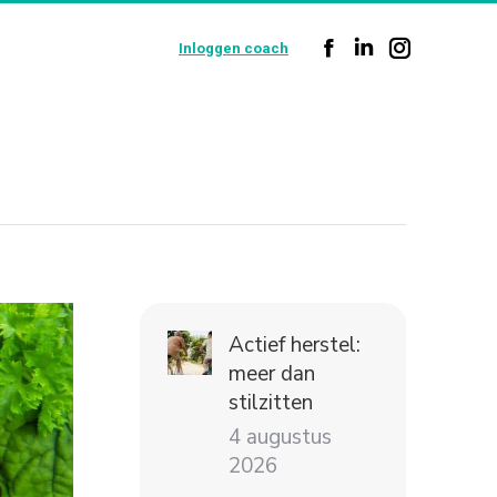
Inloggen coach
Facebook
Linkedin
Instagram
page
page
page
opens
opens
opens
in
in
in
new
new
new
window
window
window
Actief herstel:
meer dan
stilzitten
4 augustus
2026