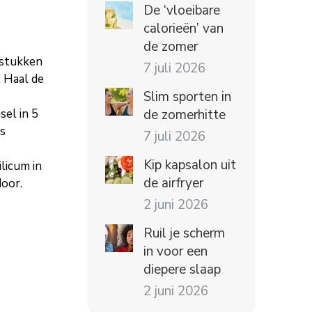
De ‘vloeibare
calorieën’ van
de zomer
 stukken
7 juli 2026
. Haal de
Slim sporten in
sel in 5
de zomerhitte
es
7 juli 2026
Kip kapsalon uit
ilicum in
de airfryer
door.
2 juni 2026
Ruil je scherm
in voor een
diepere slaap
2 juni 2026