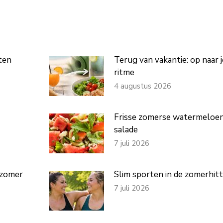
op
op
op
op
tsApp
Facebook
X
Pinterest
LinkedIn
tten
Terug van vakantie: op naar 
ritme
4 augustus 2026
Frisse zomerse watermeloen
salade
7 juli 2026
e zomer
Slim sporten in de zomerhit
7 juli 2026